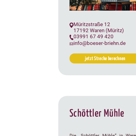
Müritzstraße 12
17192 Waren (Müritz)
03991 67 49 420
info@boeser-briehn.de
jetzt Strecke berechnen
Schöttler Mühle
Die „Schöttler Mühle“ in War