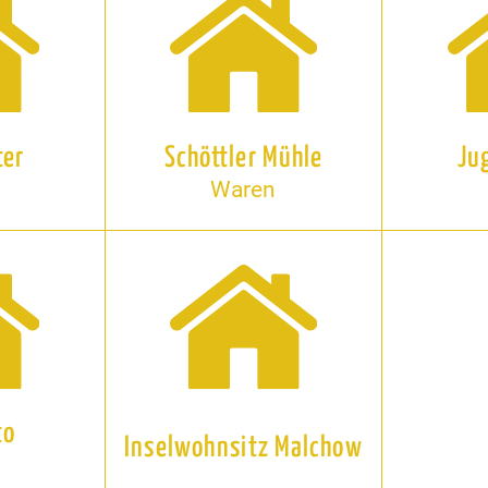
ter
Schöttler Mühle
Ju
Waren
to
Inselwohnsitz Malchow