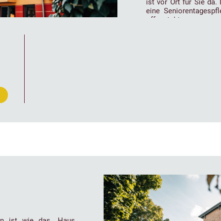
ist vor Ort für Sie da
eine Seniorentagespfl
offensteht.
en ist wie das „Haus