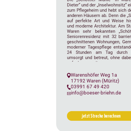
Dieter“ und der „Inselwohnsitz“ e
zum Pflegeheim und hebt sich d
anderen Häusern ab. Denn die „S
auf perfekte Art und Weise hi
und moderne Architektur. Am Sta
Waren sehr bekannten „Schöt
Seniorenresidenz mit 32 barrie
geschnittenen Wohnungen, Gem
moderner Tagespflege entstand
24 Stunden am Tag durch u
umsorgt und betreut, ohne dabei
aufgeben zu müssen.
Warenshöfer Weg 1a
17192 Waren (Müritz)
03991 67 49 420
info@boeser-briehn.de
jetzt Strecke berechnen