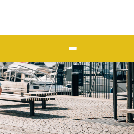
kleinere Schrift
Home
Über Uns
Standorte
Was uns ausmacht
Idylle an der Müritz